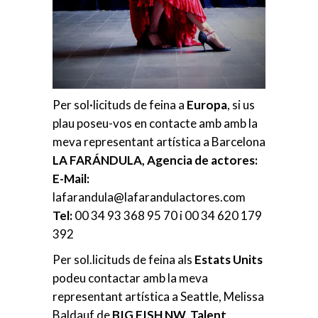
Per sol·licituds de feina a
Europa
, si us
plau poseu-vos en contacte amb amb la
meva representant artística a Barcelona
LA FARÁNDULA, Agencia de actores:
E-Mail:
lafarandula@lafarandulactores.com
Tel:
00 34 93 368 95 70 i 00 34 620 179
392
Per sol.licituds de feina als
Estats Units
podeu contactar amb la meva
representant artística a Seattle, Melissa
Baldauf de
BIG FISH NW, Talent